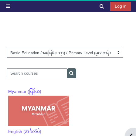
Skip to main content
Toggle search 
Log in
Side panel
Course categories
Search courses
Search courses
Myanmar (မြန်မာ)
English (အင်္ဂလိပ်)
Ope