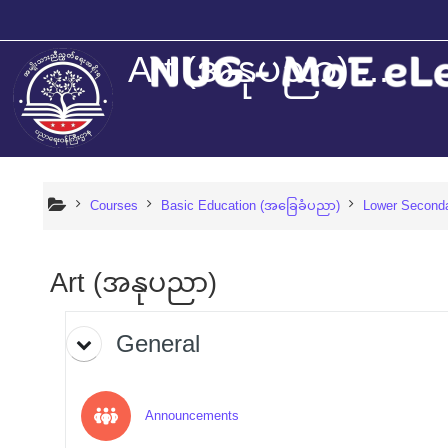
Skip to main content
Art (အနုပညာ) ...
Courses
Basic Education (အခြေခံပညာ)
Lower Second
Art (အနုပညာ)
Topic outline
General
Forum
Announcements