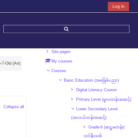
Log in
Navigation
Toggle search input
Home
Site pages
My courses
-7-Old (Art)
Courses
Basic Education (အခြေခံပညာ)
Digital Literacy Course
Primary Level (မူလတန်းအဆင့်)
Collapse all
Lower Secondary Level
(အလယ်တန်းအဆင့်)
Grade-6 (ဆဋ္ဌမတန်း)
သင်ရိုးသစ်