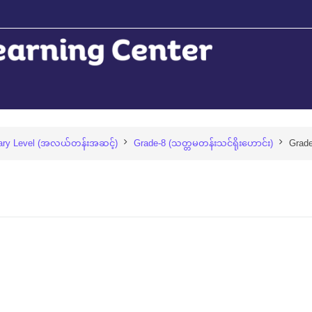
ary Level (အလယ်တန်းအဆင့်)
Grade-8 (သတ္တမတန်းသင်ရိုးဟောင်း)
Grade